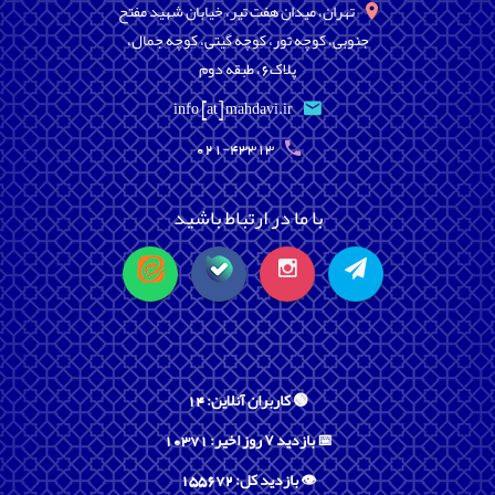
تهران، میدان هفت تیر، خیابان شهید مفتح
جنوبی، کوچه تور، کوچه گیتی، کوچه جمال،
پلاک6، طبقه دوم
info [at] mahdavi.ir
021-43313
با ما در ارتباط باشید
🟢 کاربران آنلاین: 14
📅 بازدید ۷ روز اخیر: 10371
👁️ بازدید کل: 155672