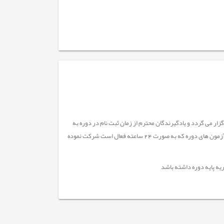
ندگان محترم دوره های آفلاین (محتوا محور) دریک بازه زمانی چهل (40) روزه برگزار می گردد و یادگیرندگان محترم از زمان ثبت نام در دوره به
مدت 40 روز مهلت دارند محتوای دوره ها را مشاهده و پس از گذشت 72 ساعت از زمان ثبت نام در آزمون های دوره که به صورت 24 ساعته فعال است شرکت نموده
یه پایه دوره داشته باشد