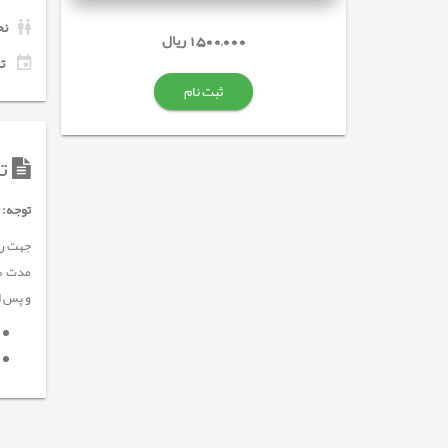
نح
1,500,000 ریال
تاری
ثبت نام
تو
توجه:
و پس از