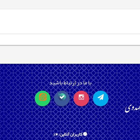
با ما در ارتباط باشید
🟢 کاربران آنلاین: 14