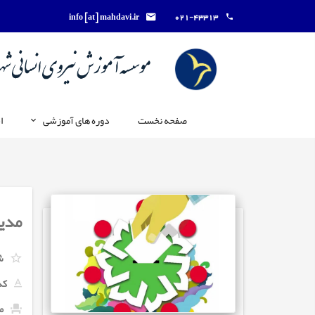
info [at] mahdavi.ir
021-43313
صفحه نخست
دوره های آموزشی
ا
مدی
ش
کد
ما