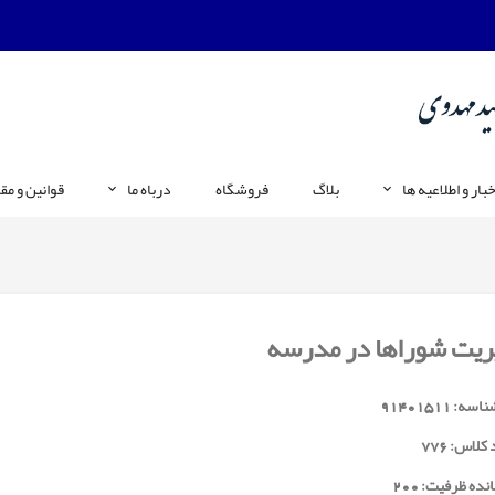
خبار و اطلاعیه ها
بلاگ
فروشگاه
درباه ما
قوانین و مق
ریت شوراها در مدرسه
ناسه:
91401511
 کلاس:
776
نده ظرفیت: 200