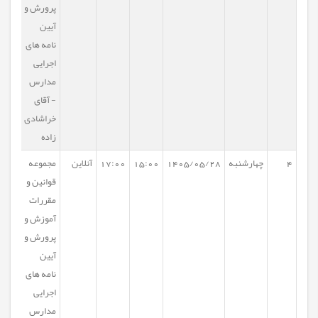
پرورش و
آیین
نامه های
اجرایی
مدارس
- آقای
خراشادی
زاده
4
چهارشنبه
1405/05/28
15:00
17:00
آنلاین
مجموعه
قوانین و
مقررات
آموزش و
پرورش و
آیین
نامه های
اجرایی
مدارس