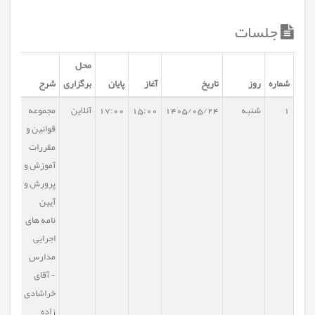
جلسات
محل
شماره
روز
تاریخ
آغاز
پایان
برگزاری
شرح
1
شنبه
1405/05/24
15:00
17:00
آنلاین
مجموعه
قوانین و
مقررات
آموزش و
پرورش و
آیین
نامه های
اجرایی
مدارس
- آقای
خراشادی
زاده