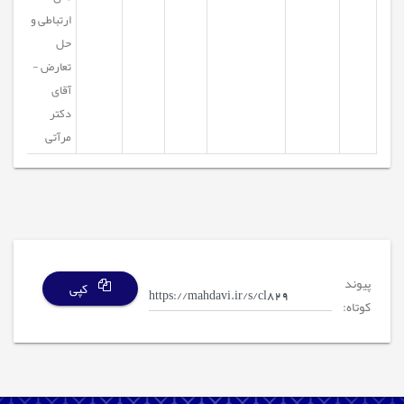
ارتباطی و
حل
تعارض -
آقای
دکتر
مرآتی
پیوند
کپی
کوتاه: