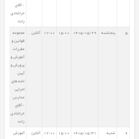
- آقای
خراشادی
زاده
5
پنجشنبه
1405/05/29
15:00
17:00
آنلاین
مجموعه
قوانین و
مقررات
آموزش و
پرورش و
آیین
نامه های
اجرایی
مدارس
- آقای
خراشادی
زاده
6
شنبه
1405/05/31
15:00
17:00
آنلاین
آموزش