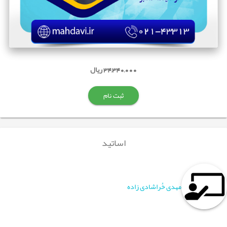
34,340,000 ریال
ثبت نام
اساتید
مهدی خُراشادی زاده