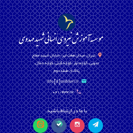
تهران، میدان هفت تیر، خیابان شهید مفتح
جنوبی، کوچه تور، کوچه گیتی، کوچه جمال،
پلاک6، طبقه دوم
info [at] mahdavi.ir
021-43313
با ما در ارتباط باشید