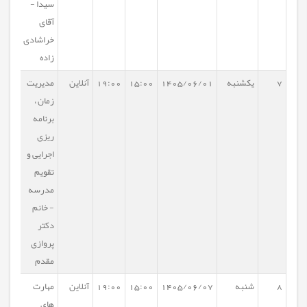
سیدا -
آقای
خراشادی
زاده
7
یکشنبه
1405/06/01
15:00
19:00
آنلاین
مدیریت
زمان ،
برنامه
ریزی
اجرایی و
تقویم
مدرسه
- خانم
دکتر
پروازی
مقدم
8
شنبه
1405/06/07
15:00
19:00
آنلاین
مهارت
های