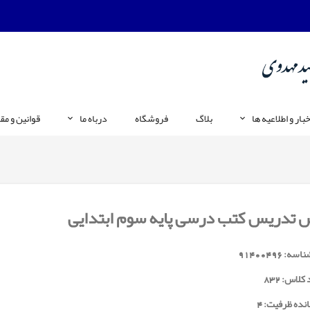
خبار و اطلاعیه ها
بلاگ
فروشگاه
درباه ما
قوانین و مق
 تدریس کتب درسی پایه سوم ابتدایی
ناسه:
91400496
 کلاس:
832
انده ظرفیت: 4