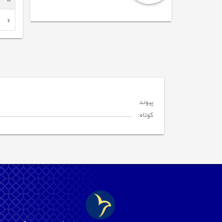
6
پیوند
کوتاه: