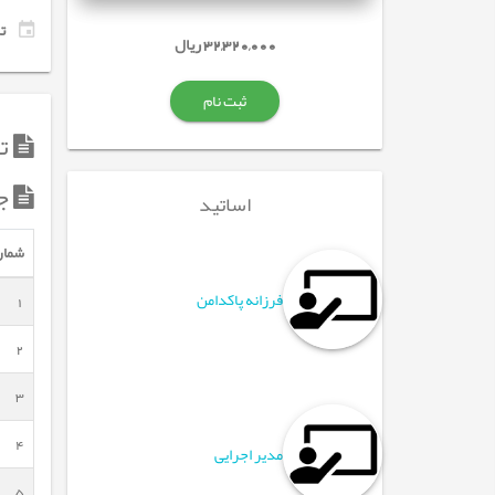
تاری
32,320,000 ریال
ثبت نام
تو
ج
اساتید
شمار
فرزانه پاکدامن
1
2
3
4
مدیر اجرایی
5