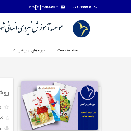
info [at] mahdavi.ir
021-43313
صفحه نخست
دوره های آموزشی
ا
روش
ش
کد
م