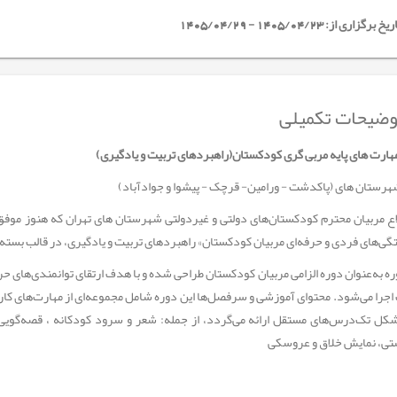
خ برگزاری از: 1405/04/23 - 1405/04/29
ضیحات تکمیلی
هارت های پایه مربی گری کودکستان(راهبردهای تربیت و یادگیری)
هرستان های (پاکدشت - ورامین- قرچک - پیشوا و جوادآباد)
اع مربیان محترم کودکستان‌های دولتی و غیردولتی شهرستان های تهران که هنوز موفق
ی‌های فردی و حرفه‌ای مربیان کودکستان» راهبردهای تربیت و یادگیری، در قالب بسته م
ره به‌عنوان دوره الزامی مربیان کودکستان طراحی شده و با هدف ارتقای توانمندی‌های حر
جرا می‌شود. محتوای آموزشی و سرفصل‌ها این دوره شامل مجموعه‌ای از مهارت‌های ک
شکل تک‌درس‌های مستقل ارائه می‌گردد، از جمله: شعر و سرود کودکانه ، قصه‌گوی
تی، نمایش خلاق و عروسکی