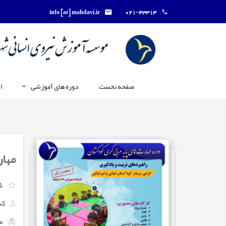
info [at] mahdavi.ir
021-43313
صفحه نخست
دوره های آموزشی
ا
مهار
ش
کد
م