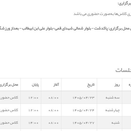
رگزاری:
ی کلاس‌ها به‌صورت حضوری می باشد
حل برگزاری: پاکدشت - بلوار شمالی شهدای قمی-بلوار علی ابن ابیطالب - بعداز ورزش
لسات
ه
روز
تاریخ
آغاز
پایان
محل برگزاری
سه شنبه
1405/04/23
08:00
12:00
کلاس حضور
چهارشنبه
1405/04/24
08:00
12:00
کلاس حضور
شنبه
1405/04/27
08:00
14:00
کلاس حضور