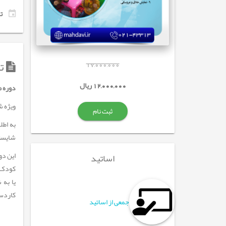
تاری
تو
17,000,000
12,000,000 ریال
دوره م
ویژه ش
ثبت نام
به اطل
شایستگ
این دو
اساتید
کودک ا
یا به 
کاردس
جمعی از اساتید