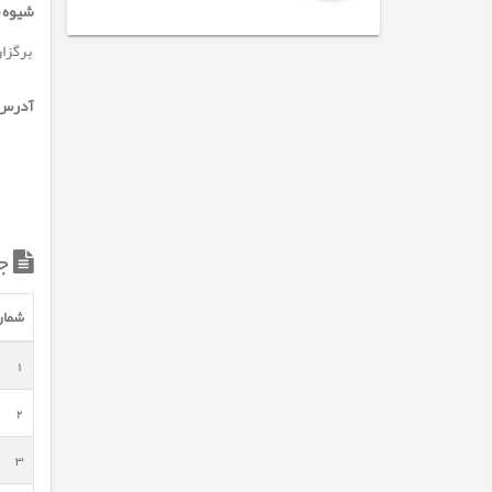
شیوه ب
برگزار
آدرس م
ج
شمار
1
2
3