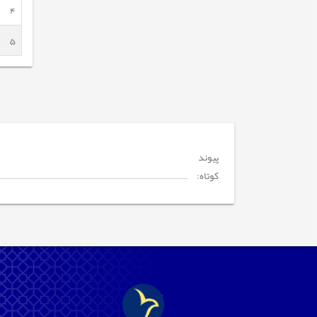
4
5
پیوند
کوتاه: