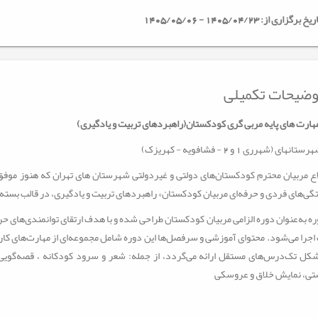
خ برگزاری از: 1405/04/23 - 1405/05/06
ضیحات تکمیلی
هارت های پایه مربی گری کودکستان(راهبردهای تربیت و یادگیری)
نهای (شهرری 1 و 2 - فشافویه - کهریزک)
اع مربیان محترم کودکستان‌های دولتی و غیردولتی شهرستان های تهران که هنوز موفق
ی‌های فردی و حرفه‌ای مربیان کودکستان» راهبردهای تربیت و یادگیری، در قالب بسته م
ره به‌عنوان دوره الزامی مربیان کودکستان طراحی شده و با هدف ارتقای توانمندی‌های حر
جرا می‌شود. محتوای آموزشی و سرفصل‌ها این دوره شامل مجموعه‌ای از مهارت‌های ک
شکل تک‌درس‌های مستقل ارائه می‌گردد، از جمله: شعر و سرود کودکانه ، قصه‌گوی
تی، نمایش خلاق و عروسکی