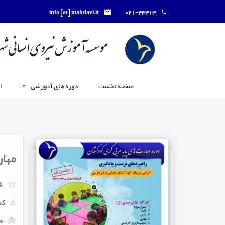
info [at] mahdavi.ir
021-43313
صفحه نخست
دوره های آموزشی
ا
مهار
ش
کد
م