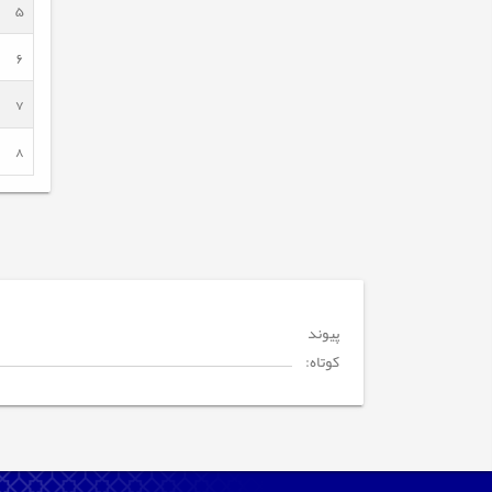
5
6
7
8
پیوند
کوتاه: