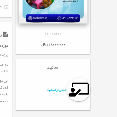
تاری
تو
17,000,000
12,000,000 ریال
دوره م
ویژه شهرستا
به اطل
اساتید
شایستگ
این دو
کودک ا
جمعی از اساتید
یا به 
کاردس