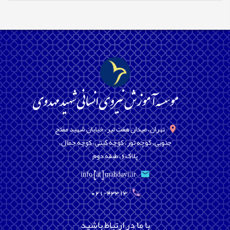
تهران، میدان هفت تیر، خیابان شهید مفتح
جنوبی، کوچه تور، کوچه گیتی، کوچه جمال،
پلاک6، طبقه دوم
info [at] mahdavi.ir
021-43313
با ما در ارتباط باشید