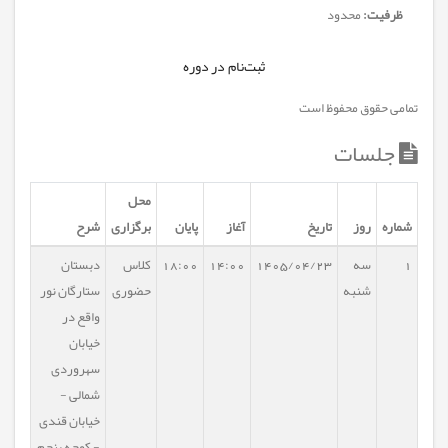
ظرفیت:
محدود
ثبت‌نام در دوره
تمامی حقوق محفوظ است
جلسات
محل
شماره
روز
تاریخ
آغاز
پایان
برگزاری
شرح
1
سه
1405/04/23
14:00
18:00
کلاس
دبستان
شنبه
حضوری
ستارگان نور
واقع در
خیابان
سهروردی
شمالی -
خیابان قندی
- کوچه پنجم