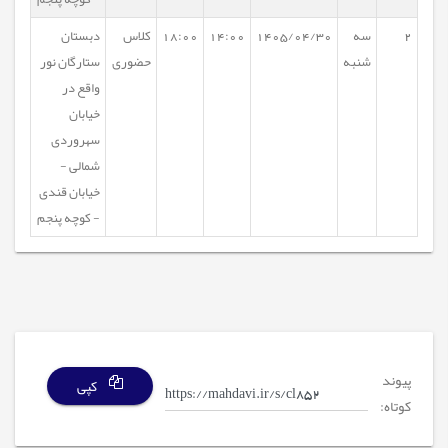
2
سه
1405/04/30
14:00
18:00
کلاس
دبستان
شنبه
حضوری
ستارگان نور
واقع در
خیابان
سهروردی
شمالی -
خیابان قندی
- کوچه پنجم
پیوند
کپی
کوتاه: