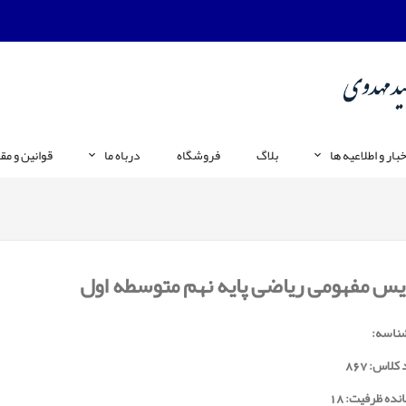
خبار و اطلاعیه ها
بلاگ
فروشگاه
درباه ما
قوانین و مق
س مفهومی ریاضی پایه نهم متوسطه اول
ناسه:
 کلاس:
867
نده ظرفیت: 18