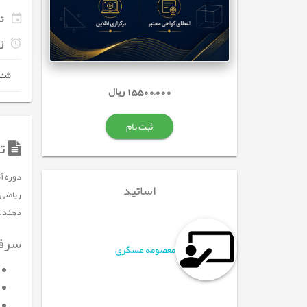
تاری
ز
شنبه از 0
15,500,000 ریال
ثبت نام
تو
دوره آ
اساتید
ریاضی 
دهند.
سرفص
معصومه عسگری