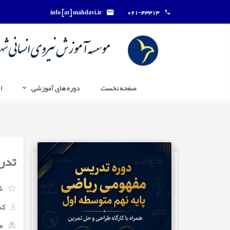
info [at] mahdavi.ir
021-43313
صفحه نخست
دوره های آموزشی
ا
تدری
ش
کد
ما