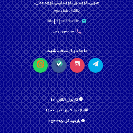
جنوبی، کوچه تور، کوچه گیتی، کوچه جمال،
پلاک6، طبقه دوم
info [at] mahdavi.ir
021-43313
با ما در ارتباط باشید
🟢 کاربران آنلاین: 10
📅 بازدید ۷ روز اخیر: 9100
👁️ بازدید کل: 154395