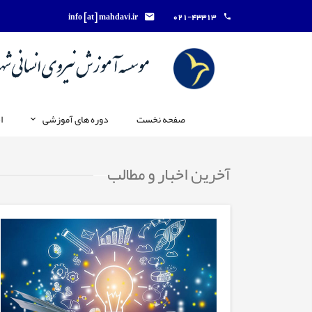
info [at] mahdavi.ir
021-43313
صفحه نخست
دوره های آموزشی
ا
آخرین اخبار و مطالب