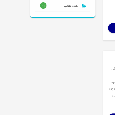
همه مطالب
21
 مشکل
ود
ه چه
ی...