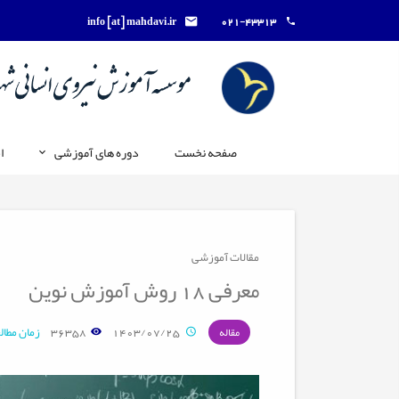
info [at] mahdavi.ir
021-43313
صفحه نخست
دوره های آموزشی
ا
مقالات آموزشی
معرفی 18 روش آموزش نوین
1403/07/25
36358
زمان مطالعه: 14
مقاله