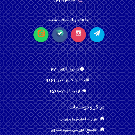
021-43313
با ما در ارتباط باشید
🟢 کاربران آنلاین: 37
📅 بازدید ۷ روز اخیر: 9961
👁️ بازدید کل: 156807
مراکز و موسسات
وزارت آموزش و پرورش
مجتمع آموزشی شهید مهدوی